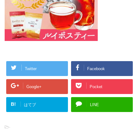
Twitter
Facebook
Google+
Pocket
B!
はてブ
LINE
-