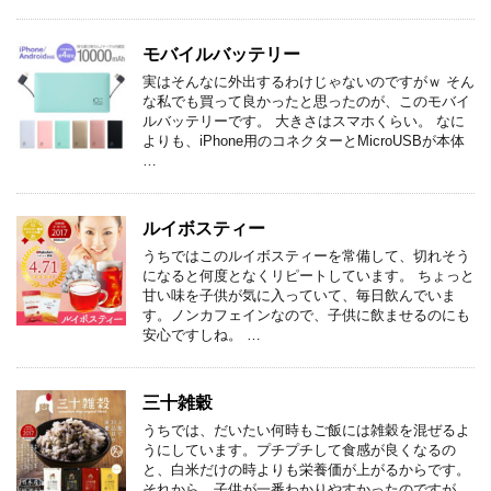
モバイルバッテリー
実はそんなに外出するわけじゃないのですがｗ そん
な私でも買って良かったと思ったのが、このモバイ
ルバッテリーです。 大きさはスマホくらい。 なに
よりも、iPhone用のコネクターとMicroUSBが本体
…
ルイボスティー
うちではこのルイボスティーを常備して、切れそう
になると何度となくリピートしています。 ちょっと
甘い味を子供が気に入っていて、毎日飲んでいま
す。ノンカフェインなので、子供に飲ませるのにも
安心ですしね。 …
三十雑穀
うちでは、だいたい何時もご飯には雑穀を混ぜるよ
うにしています。プチプチして食感が良くなるの
と、白米だけの時よりも栄養価が上がるからです。
それから、子供が一番わかりやすかったのですが、