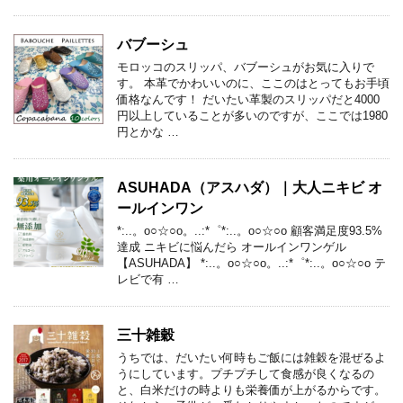
バブーシュ
モロッコのスリッパ、バブーシュがお気に入りで
す。 本革でかわいいのに、ここのはとってもお手頃
価格なんです！ だいたい革製のスリッパだと4000
円以上していることが多いのですが、ここでは1980
円とかな …
ASUHADA（アスハダ）｜大人ニキビ オ
ールインワン
*:..。o○☆○o。..:*゜*:..。o○☆○o 顧客満足度93.5%
達成 ニキビに悩んだら オールインワンゲル
【ASUHADA】 *:..。o○☆○o。..:*゜*:..。o○☆○o テ
レビで有 …
三十雑穀
うちでは、だいたい何時もご飯には雑穀を混ぜるよ
うにしています。プチプチして食感が良くなるの
と、白米だけの時よりも栄養価が上がるからです。