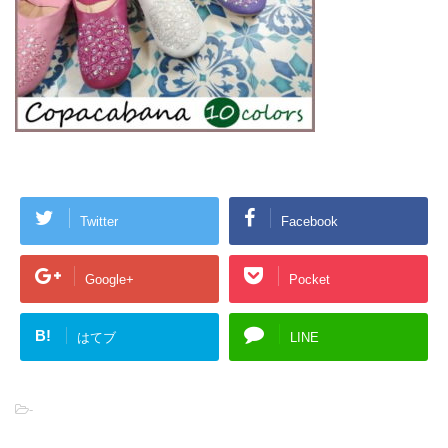
Twitter
Facebook
Google+
Pocket
B!
はてブ
LINE
-